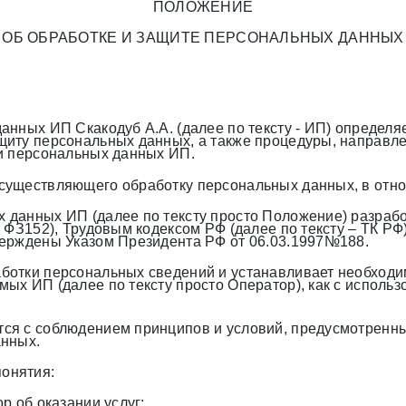
ПОЛОЖЕНИЕ
ОБ ОБРАБОТКЕ И ЗАЩИТЕ ПЕРСОНАЛЬНЫХ ДАННЫХ
нных ИП Скакодуб А.А. (далее по тексту - ИП) определя
щиту персональных данных, а также процедуры, направ
и персональных данных ИП.
существляющего обработку персональных данных, в отн
данных ИП (далее по тексту просто Положение) разработ
 ФЗ152), Трудовым кодексом РФ (далее по тексту – ТК РФ
верждены Указом Президента РФ от 06.03.1997№188.
ботки персональных сведений и устанавливает необходи
ых ИП (далее по тексту просто Оператор), как с использ
ся с соблюдением принципов и условий, предусмотренн
анных.
онятия:
р об оказании услуг;