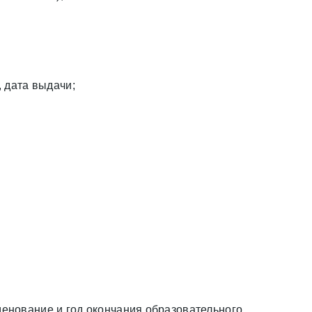
 дата выдачи;
енование и год окончания образовательного